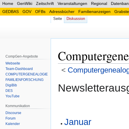
Home
GenWiki
Zeitschrift
Veranstaltungen
Regional
Datenban
GEDBAS
GOV
OFBs
Adressbücher
Familienanzeigen
Grabste
Seite
Diskussion
Computergene
CompGen-Angebote
Webseite
<
Computergenealog
Team-Dashboard
COMPUTERGENEALOGIE
FAMILIENFORSCHUNG
Zur
Zur
Newsletteraus
DigiBib
Navigation
Suche
DES
springen
springen
YouTube
Kommunikation
Discourse
Forum
Januar
Kalender