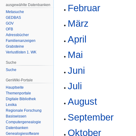
ausgewählte Datenbanken
Februar
Metasuche
GEDBAS
März
GOV
OFB
Adressbücher
April
Familienanzeigen
Grabsteine
Mai
Verlustlisten 1. WK
Suche
Juni
Suche
GenWiki-Portale
Juli
Hauptseite
Themenportale
August
Digitale Bibliothek
Lexika
Regionale Forschung
September
Basiswissen
Computergenealogie
Datenbanken
Oktober
Genealogiesoftware